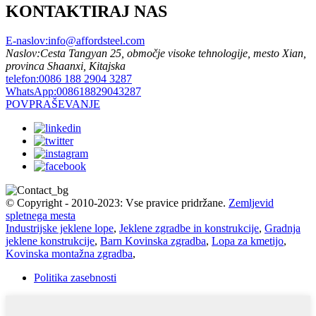
KONTAKTIRAJ NAS
E-naslov:
info@affordsteel.com
Naslov:
Cesta Tangyan 25, območje visoke tehnologije, mesto Xian,
provinca Shaanxi, Kitajska
telefon:
0086 188 2904 3287
WhatsApp:
008618829043287
POVPRAŠEVANJE
© Copyright - 2010-2023: Vse pravice pridržane.
Zemljevid
spletnega mesta
Industrijske jeklene lope
,
Jeklene zgradbe in konstrukcije
,
Gradnja
jeklene konstrukcije
,
Barn Kovinska zgradba
,
Lopa za kmetijo
,
Kovinska montažna zgradba
,
Politika zasebnosti