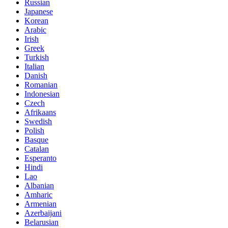
Russian
Japanese
Korean
Arabic
Irish
Greek
Turkish
Italian
Danish
Romanian
Indonesian
Czech
Afrikaans
Swedish
Polish
Basque
Catalan
Esperanto
Hindi
Lao
Albanian
Amharic
Armenian
Azerbaijani
Belarusian