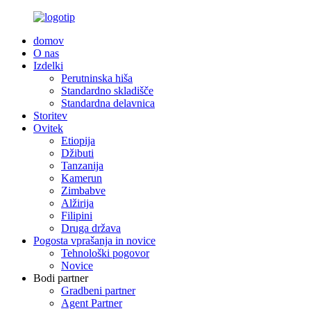
domov
O nas
Izdelki
Perutninska hiša
Standardno skladišče
Standardna delavnica
Storitev
Ovitek
Etiopija
Džibuti
Tanzanija
Kamerun
Zimbabve
Alžirija
Filipini
Druga država
Pogosta vprašanja in novice
Tehnološki pogovor
Novice
Bodi partner
Gradbeni partner
Agent Partner