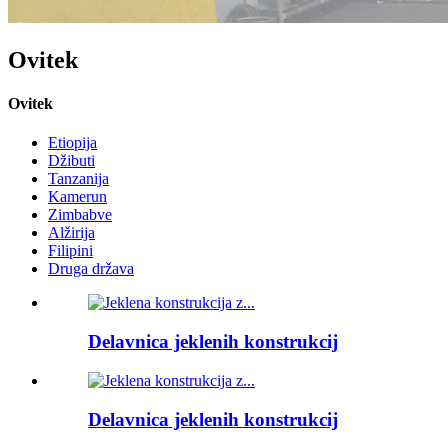
Ovitek
Ovitek
Etiopija
Džibuti
Tanzanija
Kamerun
Zimbabve
Alžirija
Filipini
Druga država
Delavnica jeklenih konstrukcij
Delavnica jeklenih konstrukcij