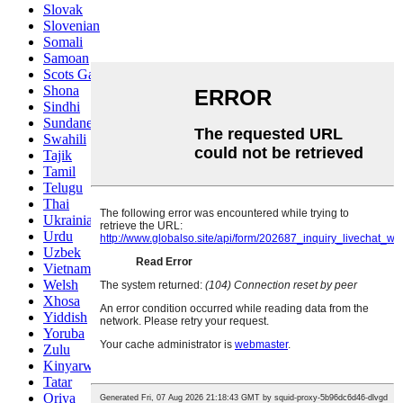
Slovak
Slovenian
Somali
Samoan
Scots Gaelic
Shona
Sindhi
Sundanese
Swahili
Tajik
Tamil
Telugu
Thai
Ukrainian
Urdu
Uzbek
Vietnamese
Welsh
Xhosa
Yiddish
Yoruba
Zulu
Kinyarwanda
Tatar
Oriya