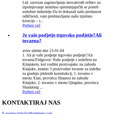
Ltd. zavezan zagotavljanju inovativnih rešitev za
izpolnjevanje nenehno spreminjajočih se potreb
sodobne industrije.Da bi dokazali našo predanost
odličnosti, vam predstavljamo našo izjemno
kreacijo – t...
Preberi več
Je vaše podjetje trgovsko podjetje?Ali
tovarna?
avtor admin dne 23-01-04
1. Ali je vaše podjetje trgovsko podjetje?Ali
tovarna?Odgovor: Naše podjetje s sedežem na
Kitajskem, kot vodilni proizvajalec na zahodu
Kitajske, imamo 3 proizvodne tovarne za izdelke
za gradnjo jeklenih konstrukcij, 1. tovarno v
mestu Xian, provinca Shaanxi na zahodu
Kitajske, 2. tovarno v mestu Qingdao, provinca
Shandong ...
Preberi več
KONTAKTIRAJ NAS
E-naslov:
info@affordsteel.com