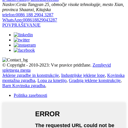
Naslov:
Cesta Tangyan 25, območje visoke tehnologije, mesto Xian,
provinca Shaanxi, Kitajska
telefon:
0086 188 2904 3287
WhatsApp:
008618829043287
POVPRAŠEVANJE
© Copyright - 2010-2023: Vse pravice pridržane.
Zemljevid
spletnega mesta
Jeklene zgradbe in konstrukcije
,
Industrijske jeklene lope
,
Kovinska
montažna zgradba
,
Lopa za kmetijo
,
Gradnja jeklene konstrukcije
,
Barn Kovinska zgradba
,
Politika zasebnosti