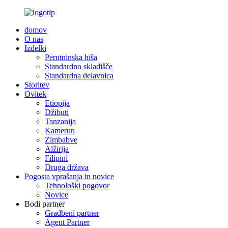
domov
O nas
Izdelki
Perutninska hiša
Standardno skladišče
Standardna delavnica
Storitev
Ovitek
Etiopija
Džibuti
Tanzanija
Kamerun
Zimbabve
Alžirija
Filipini
Druga država
Pogosta vprašanja in novice
Tehnološki pogovor
Novice
Bodi partner
Gradbeni partner
Agent Partner