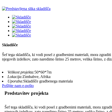
Skladišče
Šef tega skladišča, ki vodi posel z gradbenimi materiali, mora zgradit
njegovih izdelkov, zato naredimo širino 25 metrov, velika širino, z di
Velikost projekta:
50*60*7m
Lokacija:
Zimbabve, Afrika
Uporaba:
Skladišče gradbenega materiala
Pošljite nam e-pošto
Predstavitev projekta
Šef tega skladišča, ki vodi posel z gradbenimi materiali, mora zgradi
njegovih izdelkov, zato naredimo širino 25 metrov, velika širino, z 