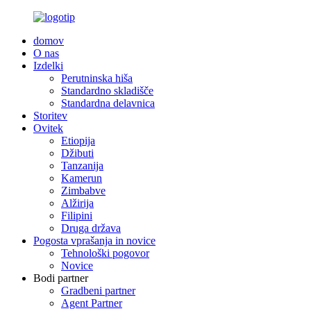
domov
O nas
Izdelki
Perutninska hiša
Standardno skladišče
Standardna delavnica
Storitev
Ovitek
Etiopija
Džibuti
Tanzanija
Kamerun
Zimbabve
Alžirija
Filipini
Druga država
Pogosta vprašanja in novice
Tehnološki pogovor
Novice
Bodi partner
Gradbeni partner
Agent Partner