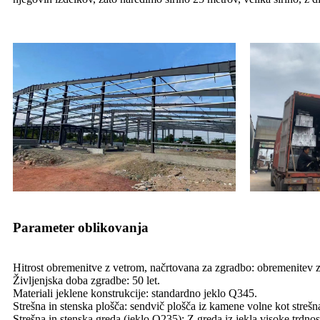
Parameter oblikovanja
Hitrost obremenitve z vetrom, načrtovana za zgradbo: obremenitev
Življenjska doba zgradbe: 50 let.
Materiali jeklene konstrukcije: standardno jeklo Q345.
Strešna in stenska plošča: sendvič plošča iz kamene volne kot strešn
Strešna in stenska greda (jeklo Q235): Z greda iz jekla visoke trdnos