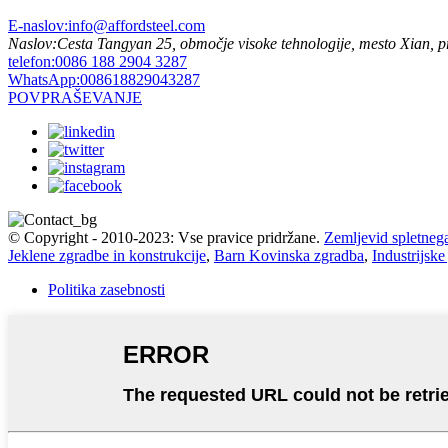
E-naslov:
info@affordsteel.com
Naslov:
Cesta Tangyan 25, območje visoke tehnologije, mesto Xian, p
telefon:
0086 188 2904 3287
WhatsApp:
008618829043287
POVPRAŠEVANJE
© Copyright - 2010-2023: Vse pravice pridržane.
Zemljevid spletneg
Jeklene zgradbe in konstrukcije
,
Barn Kovinska zgradba
,
Industrijske
Politika zasebnosti