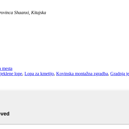
rovinca Shaanxi, Kitajska
a mesta
 jeklene lope
,
Lopa za kmetijo
,
Kovinska montažna zgradba
,
Gradnja je