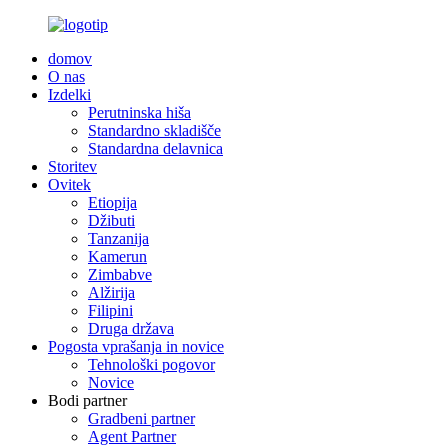
domov
O nas
Izdelki
Perutninska hiša
Standardno skladišče
Standardna delavnica
Storitev
Ovitek
Etiopija
Džibuti
Tanzanija
Kamerun
Zimbabve
Alžirija
Filipini
Druga država
Pogosta vprašanja in novice
Tehnološki pogovor
Novice
Bodi partner
Gradbeni partner
Agent Partner