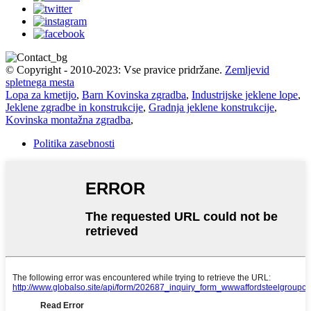
© Copyright - 2010-2023: Vse pravice pridržane.
Zemljevid
spletnega mesta
Lopa za kmetijo
,
Barn Kovinska zgradba
,
Industrijske jeklene lope
,
Jeklene zgradbe in konstrukcije
,
Gradnja jeklene konstrukcije
,
Kovinska montažna zgradba
,
Politika zasebnosti