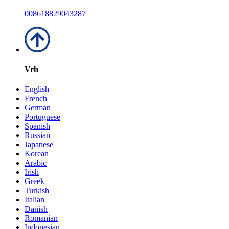
008618829043287
Vrh
English
French
German
Portuguese
Spanish
Russian
Japanese
Korean
Arabic
Irish
Greek
Turkish
Italian
Danish
Romanian
Indonesian