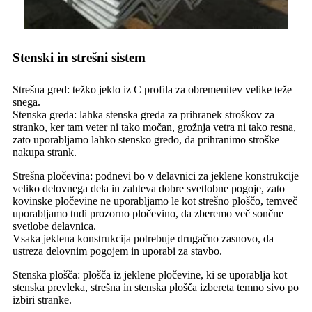
Stenski in strešni sistem
Strešna gred: težko jeklo iz C profila za obremenitev velike teže
snega.
Stenska greda: lahka stenska greda za prihranek stroškov za
stranko, ker tam veter ni tako močan, grožnja vetra ni tako resna,
zato uporabljamo lahko stensko gredo, da prihranimo stroške
nakupa strank.
Strešna pločevina: podnevi bo v delavnici za jeklene konstrukcije
veliko delovnega dela in zahteva dobre svetlobne pogoje, zato
kovinske pločevine ne uporabljamo le kot strešno ploščo, temveč
uporabljamo tudi prozorno pločevino, da zberemo več sončne
svetlobe delavnica.
Vsaka jeklena konstrukcija potrebuje drugačno zasnovo, da
ustreza delovnim pogojem in uporabi za stavbo.
Stenska plošča: plošča iz jeklene pločevine, ki se uporablja kot
stenska prevleka, strešna in stenska plošča izbereta temno sivo po
izbiri stranke.