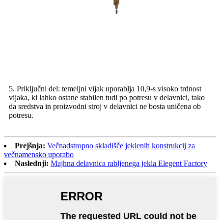
5. Priključni del: temeljni vijak uporablja 10,9-s visoko trdnost
vijaka, ki lahko ostane stabilen tudi po potresu v delavnici, tako
da sredstva in proizvodni stroj v delavnici ne bosta uničena ob
potresu.
Prejšnja:
Večnadstropno skladišče jeklenih konstrukcij za
večnamensko uporabo
Naslednji:
Majhna delavnica rabljenega jekla Elegent Factory