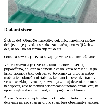
Dodatni sistem
Žleb za dež: Območje namestitve delavnice naročnika močno
dežuje, kot je povedala stranka, zato načrtujemo večji žleb za
dež, ki bo ustrezal tamkajšnjemu dežju.
Odtočna cev: večja cev za odvajanje velike količine deževnice.
Vrata: Delavnica je 1296 kvadratnih metrov, ni velika,
priporočamo, da stranka namesti 2 velika vrata so v redu, ki jih
lahko uporablja tako delavec kot tovornjak za vstop in izstop,
moč na tem območju ni stabilna, kot nam je povedala stranka,
včasih se izklopi, vendar proizvodnja znotraj delavnice se mora
nadaljevati, zato naročniku priporočamo uporabo drsnih vrat, ne
uporabljajte avtomatskih vrat, ki jih poganja elektromotor.
Žerjav: Naročnik naj bi naložil nekaj lahkih plastičnih surovin iz
delavnice na eno stran na drugo stran, brez obremenitve težkega