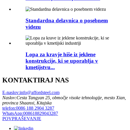
Standardna delavnica o posebnem
videzu
Lopa za kravje hiše iz jeklene
konstrukcije, ki se uporablja v
kmetijstvu...
KONTAKTIRAJ NAS
E-naslov:
info@affordsteel.com
Naslov:
Cesta Tangyan 25, območje visoke tehnologije, mesto Xian,
provinca Shaanxi, Kitajska
telefon:
0086 188 2904 3287
WhatsApp:
008618829043287
POVPRAŠEVANJE