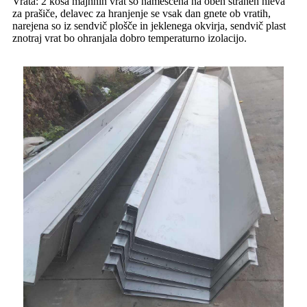
Vrata: 2 kosa majhnih vrat so nameščena na obeh straneh hleva
za prašiče, delavec za hranjenje se vsak dan gnete ob vratih,
narejena so iz sendvič plošče in jeklenega okvirja, sendvič plast
znotraj vrat bo ohranjala dobro temperaturno izolacijo.