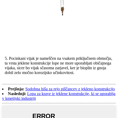
5. Pocinkani vijak je nameščen na vsakem priključnem območju,
ta vrsta jeklene konstrukcije lope ne more uporabljati običajnega
vijaka, sicer bo vijak sčasoma zarjavel, ker je bioplin iz gnoja
dobil zelo močno korozijsko učinkovitost.
Prejšnja:
Sodobna hiša za rejo piščancev z jekleno konstrukcijo
Naslednji:
Lopa za krave iz jeklene konstrukcije, ki se uporablja
v kmetijski industriji