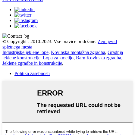
© Copyright - 2010-2023: Vse pravice pridržane.
Zemljevid
spletnega mesta
Industrijske jeklene lope
,
Kovinska montažna zgradba
,
Gradnja
jeklene konstrukcije
,
Lopa za kmetijo
,
Barn Kovinska zgradba
,
Jeklene zgradbe in konstrukcije
,
Politika zasebnosti