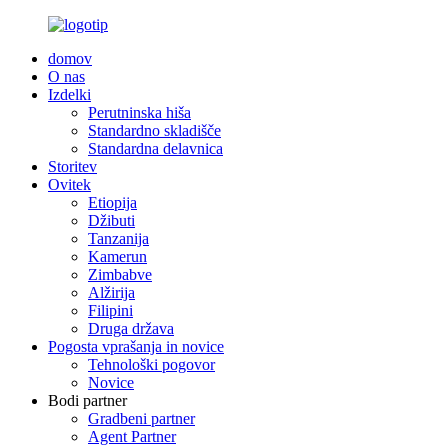
domov
O nas
Izdelki
Perutninska hiša
Standardno skladišče
Standardna delavnica
Storitev
Ovitek
Etiopija
Džibuti
Tanzanija
Kamerun
Zimbabve
Alžirija
Filipini
Druga država
Pogosta vprašanja in novice
Tehnološki pogovor
Novice
Bodi partner
Gradbeni partner
Agent Partner