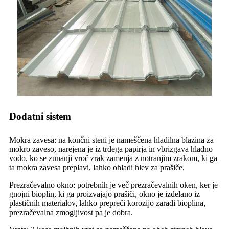
Dodatni sistem
Mokra zavesa: na končni steni je nameščena hladilna blazina za
mokro zaveso, narejena je iz trdega papirja in vbrizgava hladno
vodo, ko se zunanji vroč zrak zamenja z notranjim zrakom, ki ga
ta mokra zavesa preplavi, lahko ohladi hlev za prašiče.
Prezračevalno okno: potrebnih je več prezračevalnih oken, ker je
gnojni bioplin, ki ga proizvajajo prašiči, okno je izdelano iz
plastičnih materialov, lahko prepreči korozijo zaradi bioplina,
prezračevalna zmogljivost pa je dobra.