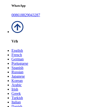
WhatsApp
008618829043287
Vrh
English
French
German
Portuguese
Spanish
Russian
Japanese
Korean
Arabic
Irish
Greek
Turkish
Italian
Danish