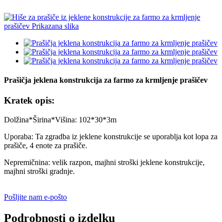
Prašičja jeklena konstrukcija za farmo za krmljenje prašičev
Kratek opis:
Dolžina*Širina*Višina: 102*30*3m
Uporaba: Ta zgradba iz jeklene konstrukcije se uporablja kot lopa za
prašiče, 4 enote za prašiče.
Nepremičnina: velik razpon, majhni stroški jeklene konstrukcije,
majhni stroški gradnje.
Pošljite nam e-pošto
Podrobnosti o izdelku